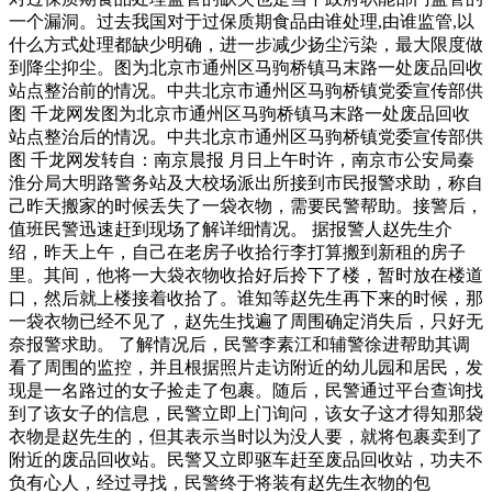
一个漏洞。过去我国对于过保质期食品由谁处理,由谁监管,以
什么方式处理都缺少明确，进一步减少扬尘污染，最大限度做
到降尘抑尘。图为北京市通州区马驹桥镇马末路一处废品回收
站点整治前的情况。中共北京市通州区马驹桥镇党委宣传部供
图 千龙网发图为北京市通州区马驹桥镇马末路一处废品回收
站点整治后的情况。中共北京市通州区马驹桥镇党委宣传部供
图 千龙网发转自：南京晨报 月日上午时许，南京市公安局秦
淮分局大明路警务站及大校场派出所接到市民报警求助，称自
己昨天搬家的时候丢失了一袋衣物，需要民警帮助。接警后，
值班民警迅速赶到现场了解详细情况。 据报警人赵先生介
绍，昨天上午，自己在老房子收拾行李打算搬到新租的房子
里。其间，他将一大袋衣物收拾好后拎下了楼，暂时放在楼道
口，然后就上楼接着收拾了。谁知等赵先生再下来的时候，那
一袋衣物已经不见了，赵先生找遍了周围确定消失后，只好无
奈报警求助。 了解情况后，民警李素江和辅警徐进帮助其调
看了周围的监控，并且根据照片走访附近的幼儿园和居民，发
现是一名路过的女子捡走了包裹。随后，民警通过平台查询找
到了该女子的信息，民警立即上门询问，该女子这才得知那袋
衣物是赵先生的，但其表示当时以为没人要，就将包裹卖到了
附近的废品回收站。民警又立即驱车赶至废品回收站，功夫不
负有心人，经过寻找，民警终于将装有赵先生衣物的包