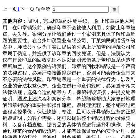
上一页
1
下一页
转至第
其他内容
： 证明，完成印章的注销手续。. 防止印章被他人利
用：在印章销毁前，确保印章不会被他人利用，如防止印章被
盗、丢失等。案例分享让我们通过一个案例来具体了解印章销
毁的重要性。在台州坤茂置业有限公司、丁某灿民间借贷纠纷
案中，坤茂公司认为丁某灿提供的欠条上所加盖的坤茂公司印
章属于伪造，并提供了该印章的回收凭证。但是，法院认为，
仅有作废印章的回收凭证不足以证明该借条所盖印章系伪造印
章所加盖。这个案例告诉我们，印章的回收和销毁是一个严肃
的法律过程，必须严格按照规定进行，否则可能会给企业带来
不必要的法律风险。印章销毁是一个重要的法律行为，涉及到
企业的合法权益保护。企业在进行印章销毁时，必须遵守相关
法律法规，选择合适的销毁方式，保留销毁证据，并提交销毁
证明。通过上述流程和案例分享，希望能够帮助大家更好地理
解印章销毁的重要性和操作流程。毁处理流程，整个销毁过程
全程监控录像，保证快捷，专注。且可以开具销毁业务的正规
销毁证明，如客户需要，还可以提供整个销毁过程的录像资
料，以备存档查验。据食品的具体情况进行选择和操作。只有
通过规范的食品销毁流程，才能有效保证食品的安全处理，保
护消费者的权益。质资料、财务账册、银行卡、IC卡、公司公