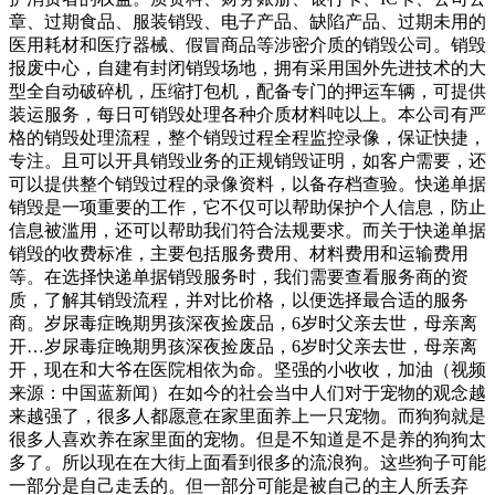
章、过期食品、服装销毁、电子产品、缺陷产品、过期未用的
医用耗材和医疗器械、假冒商品等涉密介质的销毁公司。销毁
报废中心，自建有封闭销毁场地，拥有采用国外先进技术的大
型全自动破碎机，压缩打包机，配备专门的押运车辆，可提供
装运服务，每日可销毁处理各种介质材料吨以上。本公司有严
格的销毁处理流程，整个销毁过程全程监控录像，保证快捷，
专注。且可以开具销毁业务的正规销毁证明，如客户需要，还
可以提供整个销毁过程的录像资料，以备存档查验。快递单据
销毁是一项重要的工作，它不仅可以帮助保护个人信息，防止
信息被滥用，还可以帮助我们符合法规要求。而关于快递单据
销毁的收费标准，主要包括服务费用、材料费用和运输费用
等。在选择快递单据销毁服务时，我们需要查看服务商的资
质，了解其销毁流程，并对比价格，以便选择最合适的服务
商。岁尿毒症晚期男孩深夜捡废品，6岁时父亲去世，母亲离
开…岁尿毒症晚期男孩深夜捡废品，6岁时父亲去世，母亲离
开，现在和大爷在医院相依为命。坚强的小收收，加油（视频
来源：中国蓝新闻）在如今的社会当中人们对于宠物的观念越
来越强了，很多人都愿意在家里面养上一只宠物。而狗狗就是
很多人喜欢养在家里面的宠物。但是不知道是不是养的狗狗太
多了。所以现在在大街上面看到很多的流浪狗。这些狗子可能
一部分是自己走丢的。但一部分可能是被自己的主人所丢弃