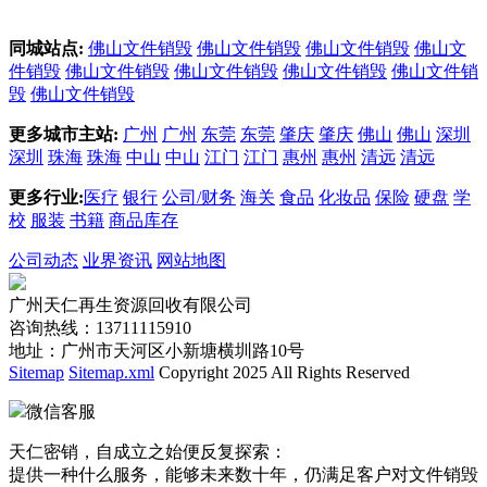
同城站点:
佛山文件销毁
佛山文件销毁
佛山文件销毁
佛山文
件销毁
佛山文件销毁
佛山文件销毁
佛山文件销毁
佛山文件销
毁
佛山文件销毁
更多城市主站:
广州
广州
东莞
东莞
肇庆
肇庆
佛山
佛山
深圳
深圳
珠海
珠海
中山
中山
江门
江门
惠州
惠州
清远
清远
更多行业:
医疗
银行
公司/财务
海关
食品
化妆品
保险
硬盘
学
校
服装
书籍
商品库存
公司动态
业界资讯
网站地图
广州天仁再生资源回收有限公司
咨询热线：13711115910
地址：广州市天河区小新塘横圳路10号
Sitemap
Sitemap.xml
Copyright 2025 All Rights Reserved
微信客服
天仁密销，自成立之始便反复探索：
提供一种什么服务，能够未来数十年，仍满足客户对文件销毁