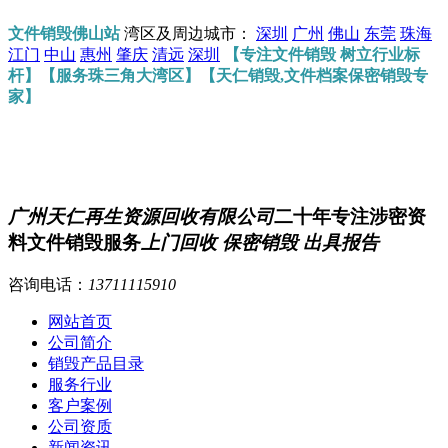
文件销毁佛山站
湾区及周边城市：
深圳
广州
佛山
东莞
珠海
江门
中山
惠州
肇庆
清远
深圳
【专注文件销毁 树立行业标
杆】【服务珠三角大湾区】【天仁销毁,文件档案保密销毁专
家】
广州天仁再生资源回收有限公司
二十年专注涉密资
料文件销毁服务
上门回收 保密销毁 出具报告
咨询电话：
13711115910
网站首页
公司简介
销毁产品目录
服务行业
客户案例
公司资质
新闻资讯