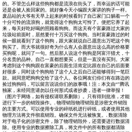
的。不管怎么样这些狗狗都是流浪在街头了，而幸运的话可能
还是会被人捡回家的。就好像今天小编跟大家讲的狗子一样。
废品站的大爷有天早上起来的时候看到了自己家门口躺着一个
十分可怜的流浪狗，就觉得这个狗狗太可怜了。便把它养了起
来，每天好吃好喝的照顾着狗狗。而这天有个富豪路过大家的
垃圾站前面时，居然要付十万买这个狗狗。当时富豪路过的时
候一眼就看到了这个狗狗，跟大家就说自己愿意出万吧这个狗
狗买了。而大爷就很好奇为什么有人会愿意出这么高的价格要
买狗呢，就问了一句。然后那人说这个狗狗是阿富汗猎犬，十
分名贵的品种。自己一直都想要买，但是一直没有买到。大家
考虑到这个狗狗跟在富豪的后面生活肯定比跟在自己的后面要
好很多，同时这个狗狗给了这个人之后自己还能够得到一笔巨
款。就同意吧狗狗交给了这个人。各位网友们你们有在路边的
捡过狗狗吗，可以留言说说你们的故事哦！注：本文由“”腾讯
独家，未经同意请勿以任何形式或者抄袭，违者一律举报！
（图片于网络，如有侵权请联系删除）。只有得到批准，才能
进行下一步的销毁操作。. 物理销毁物理销毁是涉密文件销毁
的主要方式。可以使用专业的碎纸机进行碎纸，或者使用其他
物理方法将文件彻底销毁。确保文件无法被恢复。. 数据清除
对于电子化的涉密文件，除了物理销毁外，还需要进行数据清
除。使用专业的数据擦除工具，将文件中的所有数据都清除