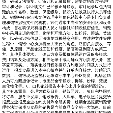
掉，确保无法恢复。6. 审计和记录最后，需要对销毁过程进行
审计和记录，以证明文件已经被正确销毁。审计记录应包括销
毁的文件名称、数量、保密级别、销毁方法以及执行人员等信
息。销毁中心在涉密文件管理中的角色销毁中心是专门负责处
理和销毁涉密文件的机构。它们通常由专业的安全团队和设备
构成，旨在确保只有授权人员才能接触和销毁机密信息。销毁
中心采用先进的物理、化学和环境方法，如粉碎、熔炼、焚烧
等，以确保涉密信息无法恢复或被恶意利用。在涉密文件管理
过程中，销毁中心扮演着至关重要的角色。它们负责接收、存
储、及原因、产品销毁工艺和程度、是否涉及到官方或第三
方、其他具体要求。、确认方案及报价体系运作及服务模式、
费用结算及处理方案、相关记录手续明确双方职责与义务、签
字盖章落实。、落实销毁日程依据双方约定的时间及方式进行
运作，报废食品进入本中心抽查并与订单内容核对、过磅记录
数据。、销毁现场监督和记录遵守本中心EHS制度、现场监销
人员可拍照摄像记录，报废品全部销毁，拆解、粉碎、焚烧、
生化物化等。6、出具销毁报告本中心出具专业的销毁报告、
其含有总重量、处理方式及日期、销毁照片。、项目完毕回执
将订单、服务业发票、销毁报告、入库单、电子版照片提交给
报废企业报废企业按约支付剩余服务费。过期食品报废销毁管
理办法过保质期食品的销售是当前食品安全的一大隐患。目前
对过保质期食品处理监管的缺失也是当下政府职能部门监管的