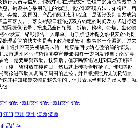
及执行人员等信息。销毁中心在涉密文件管理中的角色销毁中心
信息。销毁中心采用先进的物理、化学和环境方法，如粉碎、熔
收、存储、及原因、产品销毁工艺和程度、是否涉及到官方或第
字盖章落实。、落实销毁日程依据双方约定的时间及方式进行运
可拍照摄像记录，报废品全部销毁，拆解、粉碎、焚烧、生化物
服务业发票、销毁报告、入库单、电子版照片提交给报废企业报
品处理监管的缺失也是当下政府职能部门监管的一个漏洞。过去
北京市通州区马驹桥镇马末路一处废品回收站点整治前的情况。
北京市通州区马驹桥镇党委宣传部供图 千龙网发转自：南京晨
衣物，需要民警帮助。接警后，值班民警迅速赶到现场了解详
下了楼，暂时放在楼道口，然后就上楼接着收拾了。谁知等赵
辅警徐进帮助其调看了周围的监控，并且根据照片走访附近的
子这才得知那袋衣物是赵先生的，但其表示当时以为没人要，就
的包
文件销毁
佛山文件销毁
佛山文件销毁
门
江门
惠州
惠州
清远
清远
商品库存