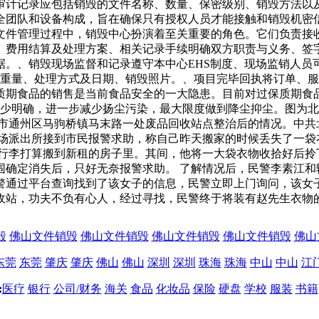
审计记录应包括销毁的文件名称、数量、保密级别、销毁方法以
全团队和设备构成，旨在确保只有授权人员才能接触和销毁机密
文件管理过程中，销毁中心扮演着至关重要的角色。它们负责接
、费用结算及处理方案、相关记录手续明确双方职责与义务、签
据。、销毁现场监督和记录遵守本中心EHS制度、现场监销人员
总重量、处理方式及日期、销毁照片。、项目完毕回执将订单、
质期食品的销售是当前食品安全的一大隐患。目前对过保质期食
缺少明确，进一步减少扬尘污染，最大限度做到降尘抑尘。图为
市通州区马驹桥镇马末路一处废品回收站点整治后的情况。中共
校场派出所接到市民报警求助，称自己昨天搬家的时候丢失了一袋
拾行李打算搬到新租的房子里。其间，他将一大袋衣物收拾好后拎
围确定消失后，只好无奈报警求助。 了解情况后，民警李素江和
警通过平台查询找到了该女子的信息，民警立即上门询问，该女
收站，功夫不负有心人，经过寻找，民警终于将装有赵先生衣物
毁
佛山文件销毁
佛山文件销毁
佛山文件销毁
佛山文件销毁
佛山
东莞
东莞
肇庆
肇庆
佛山
佛山
深圳
深圳
珠海
珠海
中山
中山
江
:
医疗
银行
公司/财务
海关
食品
化妆品
保险
硬盘
学校
服装
书籍