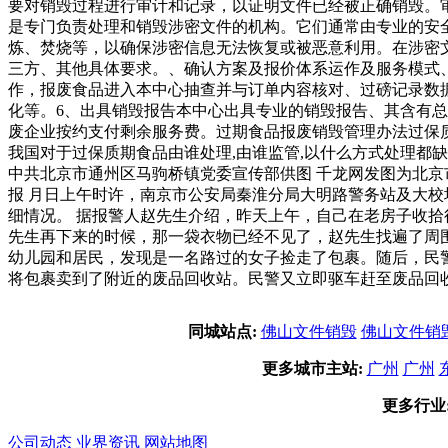
要对销毁过程进行审计和记录，以证明文件已经被正确销毁。
是专门负责处理和销毁涉密文件的机构。它们通常由专业的安
炼、焚烧等，以确保涉密信息无法恢复或被恶意利用。在涉密
三方、其他具体要求。、确认方案及报价体系运作及服务模式
作，报废食品进入本中心抽查并与订单内容核对、过磅记录数
化等。6、出具销毁报告本中心出具专业的销毁报告、其含有
废企业按约支付剩余服务费。过期食品报废销毁管理办法过保
我国对于过保质期食品由谁处理,由谁监管,以什么方式处理都
中共北京市通州区马驹桥镇党委宣传部供图 千龙网发图为北京
报 月日上午时许，南京市公安局秦淮分局大明路警务站及大
细情况。 据报警人赵先生介绍，昨天上午，自己在老房子收
先生再下来的时候，那一袋衣物已经不见了，赵先生找遍了周
幼儿园和居民，发现是一名路过的女子捡走了包裹。随后，民
将包裹卖到了附近的废品回收站。民警又立即驱车赶至废品回
同城站点:
佛山文件销毁
佛山文件销
更多城市主站:
广州
广州
更多行业
公司动态
业界资讯
网站地图