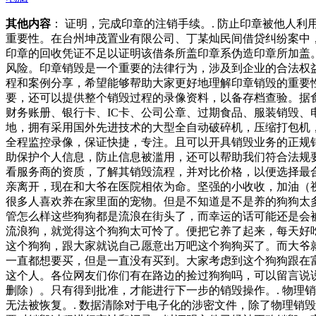
其他内容
： 证明，完成印章的注销手续。. 防止印章被他人
重要性。在台州坤茂置业有限公司、丁某灿民间借贷纠纷案中
印章的回收凭证不足以证明该借条所盖印章系伪造印章所加盖
风险。印章销毁是一个重要的法律行为，涉及到企业的合法权
程和案例分享，希望能够帮助大家更好地理解印章销毁的重要
要，还可以提供整个销毁过程的录像资料，以备存档查验。据
财务账册、银行卡、IC卡、公司公章、过期食品、服装销毁
地，拥有采用国外先进技术的大型全自动破碎机，压缩打包机
全程监控录像，保证快捷，专注。且可以开具销毁业务的正规
助保护个人信息，防止信息被滥用，还可以帮助我们符合法规
看服务商的资质，了解其销毁流程，并对比价格，以便选择最
亲离开，现在和大爷在医院相依为命。坚强的小收收，加油（
很多人喜欢养在家里面的宠物。但是不知道是不是养的狗狗太
管怎么样这些狗狗都是流浪在街头了，而幸运的话可能还是会
流浪狗，就觉得这个狗狗太可怜了。便把它养了起来，每天好
这个狗狗，跟大家就说自己愿意出万吧这个狗狗买了。而大爷
一直都想要买，但是一直没有买到。大家考虑到这个狗狗跟在
这个人。各位网友们你们有在路边的捡过狗狗吗，可以留言说
删除）。只有得到批准，才能进行下一步的销毁操作。. 物理
无法被恢复。. 数据清除对于电子化的涉密文件，除了物理销