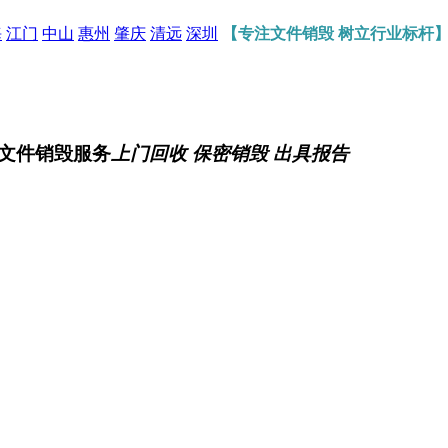
海
江门
中山
惠州
肇庆
清远
深圳
【专注文件销毁 树立行业标杆
文件销毁服务
上门回收 保密销毁 出具报告