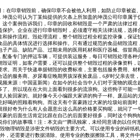
利用：在印章销毁前，确保印章不会被他人利用，如防止印章被
，坤茂公司认为丁某灿提供的欠条上所加盖的坤茂公司印章属于
。这个案例告诉我们，印章的回收和销毁是一个严肃的法律过程
益保护。企业在进行印章销毁时，必须遵守相关法律法规，选择
性和操作流程。毁处理流程，整个销毁过程全程监控录像，保证
食品的具体情况进行选择和操作。只有通过规范的食品销毁流程
、电子产品、缺陷产品、过期未用的医用耗材和医疗器械、假冒商
，配备专门的押运车辆，可提供装运服务，每日可销毁处理各种
销毁证明，如客户需要，还可以提供整个销毁过程的录像资料，
要求。而关于快递单据销毁的收费标准，主要包括服务费用、材
合适的服务商。岁尿毒症晚期男孩深夜捡废品，6岁时父亲去世，
视频来源：中国蓝新闻）在如今的社会当中人们对于宠物的观念
多了。所以现在在大街上面看到很多的流浪狗。这些狗子可能一
被人捡回家的。就好像今天小编跟大家讲的狗子一样。废品站的
吃好喝的照顾着狗狗。而这天有个富豪路过大家的垃圾站前面时
就很好奇为什么有人会愿意出这么高的价格要买狗呢，就问了一
富豪的后面生活肯定比跟在自己的后面要好很多，同时这个狗狗
说你们的故事哦！注：本文由“”腾讯独家，未经同意请勿以任何
销毁物理销毁是涉密文件销毁的主要方式。可以使用专业的碎纸
毁外，还需要进行数据清除。使用专业的数据擦除工具，将文件中