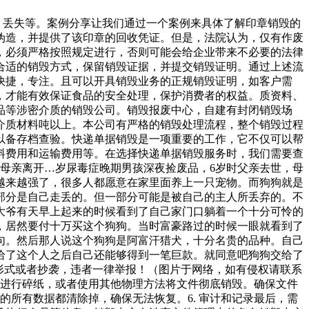
盗、丢失等。案例分享让我们通过一个案例来具体了解印章销毁的
伪造，并提供了该印章的回收凭证。但是，法院认为，仅有作废
，必须严格按照规定进行，否则可能会给企业带来不必要的法律
合适的销毁方式，保留销毁证据，并提交销毁证明。通过上述流
快捷，专注。且可以开具销毁业务的正规销毁证明，如客户需
，才能有效保证食品的安全处理，保护消费者的权益。质资料、
品等涉密介质的销毁公司。销毁报废中心，自建有封闭销毁场
介质材料吨以上。本公司有严格的销毁处理流程，整个销毁过程
以备存档查验。快递单据销毁是一项重要的工作，它不仅可以帮
料费用和运输费用等。在选择快递单据销毁服务时，我们需要查
母亲离开…岁尿毒症晚期男孩深夜捡废品，6岁时父亲去世，母
越来越强了，很多人都愿意在家里面养上一只宠物。而狗狗就是
部分是自己走丢的。但一部分可能是被自己的主人所丢弃的。不
大爷有天早上起来的时候看到了自己家门口躺着一个十分可怜的
，居然要付十万买这个狗狗。当时富豪路过的时候一眼就看到了
句。然后那人说这个狗狗是阿富汗猎犬，十分名贵的品种。自己
给了这个人之后自己还能够得到一笔巨款。就同意吧狗狗交给了
形式或者抄袭，违者一律举报！（图片于网络，如有侵权请联系
机进行碎纸，或者使用其他物理方法将文件彻底销毁。确保文件
的所有数据都清除掉，确保无法恢复。6. 审计和记录最后，需