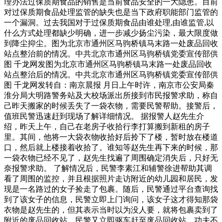
理办法过保质期食品的销售是当前食品安全的一大隐患。目前
对过保质期食品处理监管的缺失也是当下政府职能部门监管的
一个漏洞。过去我国对于过保质期食品由谁处理,由谁监管,以
什么方式处理都缺少明确，进一步减少扬尘污染，最大限度做
到降尘抑尘。图为北京市通州区马驹桥镇马末路一处废品回收
站点整治前的情况。中共北京市通州区马驹桥镇党委宣传部供
图 千龙网发图为北京市通州区马驹桥镇马末路一处废品回收
站点整治后的情况。中共北京市通州区马驹桥镇党委宣传部供
图 千龙网发转自：南京晨报 月日上午时许，南京市公安局秦
淮分局大明路警务站及大校场派出所接到市民报警求助，称自
己昨天搬家的时候丢失了一袋衣物，需要民警帮助。接警后，
值班民警迅速赶到现场了解详细情况。 据报警人赵先生介
绍，昨天上午，自己在老房子收拾行李打算搬到新租的房子
里。其间，他将一大袋衣物收拾好后拎下了楼，暂时放在楼道
口，然后就上楼接着收拾了。谁知等赵先生再下来的时候，那
一袋衣物已经不见了，赵先生找遍了周围确定消失后，只好无
奈报警求助。 了解情况后，民警李素江和辅警徐进帮助其调
看了周围的监控，并且根据照片走访附近的幼儿园和居民，发
现是一名路过的女子捡走了包裹。随后，民警通过平台查询找
到了该女子的信息，民警立即上门询问，该女子这才得知那袋
衣物是赵先生的，但其表示当时以为没人要，就将包裹卖到了
附近的废品回收站。民警又立即驱车赶至废品回收站，功夫不