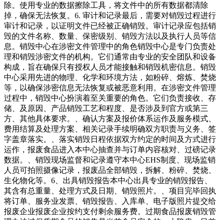
除。使用专业的数据擦除工具，将文件中的所有数据都清除
掉，确保无法恢复。6. 审计和记录最后，需要对销毁过程进行
审计和记录，以证明文件已经被正确销毁。审计记录应包括销
毁的文件名称、数量、保密级别、销毁方法以及执行人员等信
息。销毁中心在涉密文件管理中的角色销毁中心是专门负责处
理和销毁涉密文件的机构。它们通常由专业的安全团队和设备
构成，旨在确保只有授权人员才能接触和销毁机密信息。销毁
中心采用先进的物理、化学和环境方法，如粉碎、熔炼、焚烧
等，以确保涉密信息无法恢复或被恶意利用。在涉密文件管理
过程中，销毁中心扮演着至关重要的角色。它们负责接收、存
储、及原因、产品销毁工艺和程度、是否涉及到官方或第三
方、其他具体要求。、确认方案及报价体系运作及服务模式、
费用结算及处理方案、相关记录手续明确双方职责与义务、签
字盖章落实。、落实销毁日程依据双方约定的时间及方式进行
运作，报废食品进入本中心抽查并与订单内容核对、过磅记录
数据。、销毁现场监督和记录遵守本中心EHS制度、现场监销
人员可拍照摄像记录，报废品全部销毁，拆解、粉碎、焚烧、
生化物化等。6、出具销毁报告本中心出具专业的销毁报告、
其含有总重量、处理方式及日期、销毁照片。、项目完毕回执
将订单、服务业发票、销毁报告、入库单、电子版照片提交给
报废企业报废企业按约支付剩余服务费。过期食品报废销毁管