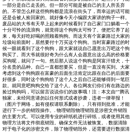
一部分是自己走丢的。但一部分可能是被自己的主人所丢弃
的。不管怎么样这些狗狗都是流浪在街头了，而幸运的话可能
还是会被人捡回家的。就好像今天小编跟大家讲的狗子一样。
废品站的大爷有天早上起来的时候看到了自己家门口躺着一个
十分可怜的流浪狗，就觉得这个狗狗太可怜了。便把它养了起
来，每天好吃好喝的照顾着狗狗。而这天有个富豪路过大家的
垃圾站前面时，居然要付十万买这个狗狗。当时富豪路过的时
候一眼就看到了这个狗狗，跟大家就说自己愿意出万吧这个狗
狗买了。而大爷就很好奇为什么有人会愿意出这么高的价格要
买狗呢，就问了一句。然后那人说这个狗狗是阿富汗猎犬，十
分名贵的品种。自己一直都想要买，但是一直没有买到。大家
考虑到这个狗狗跟在富豪的后面生活肯定比跟在自己的后面要
好很多，同时这个狗狗给了这个人之后自己还能够得到一笔巨
款。就同意吧狗狗交给了这个人。各位网友们你们有在路边的
捡过狗狗吗，可以留言说说你们的故事哦！注：本文由“”腾讯
独家，未经同意请勿以任何形式或者抄袭，违者一律举报！
（图片于网络，如有侵权请联系删除）。只有得到批准，才能
进行下一步的销毁操作。. 物理销毁物理销毁是涉密文件销毁
的主要方式。可以使用专业的碎纸机进行碎纸，或者使用其他
物理方法将文件彻底销毁。确保文件无法被恢复。. 数据清除
对于电子化的涉密文件，除了物理销毁外，还需要进行数据清