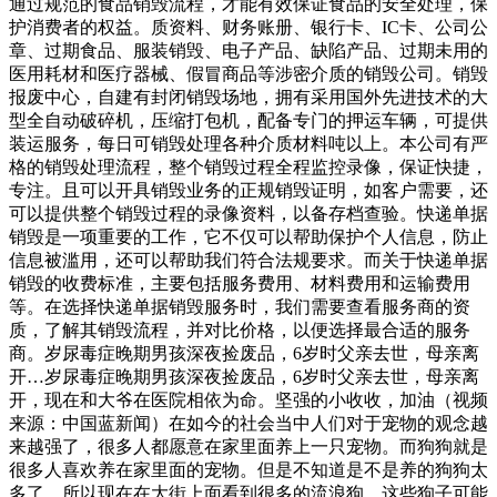
通过规范的食品销毁流程，才能有效保证食品的安全处理，保
护消费者的权益。质资料、财务账册、银行卡、IC卡、公司公
章、过期食品、服装销毁、电子产品、缺陷产品、过期未用的
医用耗材和医疗器械、假冒商品等涉密介质的销毁公司。销毁
报废中心，自建有封闭销毁场地，拥有采用国外先进技术的大
型全自动破碎机，压缩打包机，配备专门的押运车辆，可提供
装运服务，每日可销毁处理各种介质材料吨以上。本公司有严
格的销毁处理流程，整个销毁过程全程监控录像，保证快捷，
专注。且可以开具销毁业务的正规销毁证明，如客户需要，还
可以提供整个销毁过程的录像资料，以备存档查验。快递单据
销毁是一项重要的工作，它不仅可以帮助保护个人信息，防止
信息被滥用，还可以帮助我们符合法规要求。而关于快递单据
销毁的收费标准，主要包括服务费用、材料费用和运输费用
等。在选择快递单据销毁服务时，我们需要查看服务商的资
质，了解其销毁流程，并对比价格，以便选择最合适的服务
商。岁尿毒症晚期男孩深夜捡废品，6岁时父亲去世，母亲离
开…岁尿毒症晚期男孩深夜捡废品，6岁时父亲去世，母亲离
开，现在和大爷在医院相依为命。坚强的小收收，加油（视频
来源：中国蓝新闻）在如今的社会当中人们对于宠物的观念越
来越强了，很多人都愿意在家里面养上一只宠物。而狗狗就是
很多人喜欢养在家里面的宠物。但是不知道是不是养的狗狗太
多了。所以现在在大街上面看到很多的流浪狗。这些狗子可能