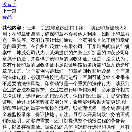
没有了
下一篇:
食品
其他内容
： 证明，完成印章的注销手续。. 防止印章被他人利
用：在印章销毁前，确保印章不会被他人利用，如防止印章被
盗、丢失等。案例分享让我们通过一个案例来具体了解印章销
毁的重要性。在台州坤茂置业有限公司、丁某灿民间借贷纠纷
案中，坤茂公司认为丁某灿提供的欠条上所加盖的坤茂公司印
章属于伪造，并提供了该印章的回收凭证。但是，法院认为，
仅有作废印章的回收凭证不足以证明该借条所盖印章系伪造印
章所加盖。这个案例告诉我们，印章的回收和销毁是一个严肃
的法律过程，必须严格按照规定进行，否则可能会给企业带来
不必要的法律风险。印章销毁是一个重要的法律行为，涉及到
企业的合法权益保护。企业在进行印章销毁时，必须遵守相关
法律法规，选择合适的销毁方式，保留销毁证据，并提交销毁
证明。通过上述流程和案例分享，希望能够帮助大家更好地理
解印章销毁的重要性和操作流程。毁处理流程，整个销毁过程
全程监控录像，保证快捷，专注。且可以开具销毁业务的正规
销毁证明，如客户需要，还可以提供整个销毁过程的录像资
料，以备存档查验。据食品的具体情况进行选择和操作。只有