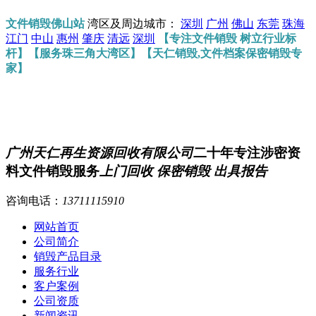
文件销毁佛山站
湾区及周边城市：
深圳
广州
佛山
东莞
珠海
江门
中山
惠州
肇庆
清远
深圳
【专注文件销毁 树立行业标
杆】【服务珠三角大湾区】【天仁销毁,文件档案保密销毁专
家】
广州天仁再生资源回收有限公司
二十年专注涉密资
料文件销毁服务
上门回收 保密销毁 出具报告
咨询电话：
13711115910
网站首页
公司简介
销毁产品目录
服务行业
客户案例
公司资质
新闻资讯