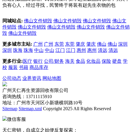
负有心人，经过寻找，民警终于将装有赵先生衣物的包
同城站点:
佛山文件销毁
佛山文件销毁
佛山文件销毁
佛山文
件销毁
佛山文件销毁
佛山文件销毁
佛山文件销毁
佛山文件销
毁
佛山文件销毁
更多城市主站:
广州
广州
东莞
东莞
肇庆
肇庆
佛山
佛山
深圳
深圳
珠海
珠海
中山
中山
江门
江门
惠州
惠州
清远
清远
更多行业:
医疗
银行
公司/财务
海关
食品
化妆品
保险
硬盘
学
校
服装
书籍
商品库存
公司动态
业界资讯
网站地图
广州天仁再生资源回收有限公司
咨询热线：13711115910
地址：广州市天河区小新塘横圳路10号
Sitemap
Sitemap.xml
Copyright 2025 All Rights Reserved
微信客服
天仁密销，自成立之始便反复探索：