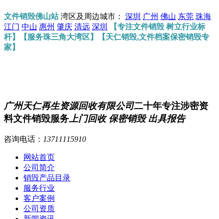
文件销毁佛山站
湾区及周边城市：
深圳
广州
佛山
东莞
珠海
江门
中山
惠州
肇庆
清远
深圳
【专注文件销毁 树立行业标
杆】【服务珠三角大湾区】【天仁销毁,文件档案保密销毁专
家】
广州天仁再生资源回收有限公司
二十年专注涉密资
料文件销毁服务
上门回收 保密销毁 出具报告
咨询电话：
13711115910
网站首页
公司简介
销毁产品目录
服务行业
客户案例
公司资质
新闻资讯