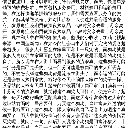
信息被滥用，还可以帮助我们符合法规要求。而关于快递单据
销毁的收费标准，主要包括服务费用、材料费用和运输费用
等。在选择快递单据销毁服务时，我们需要查看服务商的资
质，了解其销毁流程，并对比价格，以便选择最合适的服务
商。岁尿毒症晚期男孩深夜捡废品，6岁时父亲去世，母亲离
开…岁尿毒症晚期男孩深夜捡废品，6岁时父亲去世，母亲离
开，现在和大爷在医院相依为命。坚强的小收收，加油（视频
来源：中国蓝新闻）在如今的社会当中人们对于宠物的观念越
来越强了，很多人都愿意在家里面养上一只宠物。而狗狗就是
很多人喜欢养在家里面的宠物。但是不知道是不是养的狗狗太
多了。所以现在在大街上面看到很多的流浪狗。这些狗子可能
一部分是自己走丢的。但一部分可能是被自己的主人所丢弃
的。不管怎么样这些狗狗都是流浪在街头了，而幸运的话可能
还是会被人捡回家的。就好像今天小编跟大家讲的狗子一样。
废品站的大爷有天早上起来的时候看到了自己家门口躺着一个
十分可怜的流浪狗，就觉得这个狗狗太可怜了。便把它养了起
来，每天好吃好喝的照顾着狗狗。而这天有个富豪路过大家的
垃圾站前面时，居然要付十万买这个狗狗。当时富豪路过的时
候一眼就看到了这个狗狗，跟大家就说自己愿意出万吧这个狗
狗买了。而大爷就很好奇为什么有人会愿意出这么高的价格要
买狗呢，就问了一句。然后那人说这个狗狗是阿富汗猎犬，十
分名贵的品种。自己一直都想要买，但是一直没有买到。大家