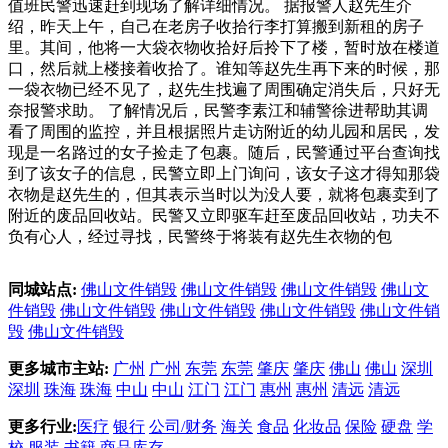
值班民警迅速赶到现场了解详细情况。 据报警人赵先生介
绍，昨天上午，自己在老房子收拾行李打算搬到新租的房子
里。其间，他将一大袋衣物收拾好后拎下了楼，暂时放在楼道
口，然后就上楼接着收拾了。谁知等赵先生再下来的时候，那
一袋衣物已经不见了，赵先生找遍了周围确定消失后，只好无
奈报警求助。 了解情况后，民警李素江和辅警徐进帮助其调
看了周围的监控，并且根据照片走访附近的幼儿园和居民，发
现是一名路过的女子捡走了包裹。随后，民警通过平台查询找
到了该女子的信息，民警立即上门询问，该女子这才得知那袋
衣物是赵先生的，但其表示当时以为没人要，就将包裹卖到了
附近的废品回收站。民警又立即驱车赶至废品回收站，功夫不
负有心人，经过寻找，民警终于将装有赵先生衣物的包
同城站点:
佛山文件销毁
佛山文件销毁
佛山文件销毁
佛山文
件销毁
佛山文件销毁
佛山文件销毁
佛山文件销毁
佛山文件销
毁
佛山文件销毁
更多城市主站:
广州
广州
东莞
东莞
肇庆
肇庆
佛山
佛山
深圳
深圳
珠海
珠海
中山
中山
江门
江门
惠州
惠州
清远
清远
更多行业:
医疗
银行
公司/财务
海关
食品
化妆品
保险
硬盘
学
校
服装
书籍
商品库存