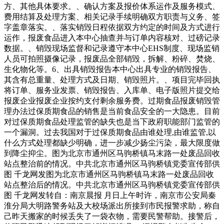
方、其他具体要求。、确认方案及报价体系运作及服务模式、
费用结算及处理方案、相关记录手续明确双方职责与义务、签
字盖章落实。、落实销毁日程依据双方约定的时间及方式进行
运作，报废食品进入本中心抽查并与订单内容核对、过磅记录
数据。、销毁现场监督和记录遵守本中心EHS制度、现场监销
人员可拍照摄像记录，报废品全部销毁，拆解、粉碎、焚烧、
生化物化等。6、出具销毁报告本中心出具专业的销毁报告、
其含有总重量、处理方式及日期、销毁照片。、项目完毕回执
将订单、服务业发票、销毁报告、入库单、电子版照片提交给
报废企业报废企业按约支付剩余服务费。过期食品报废销毁管
理办法过保质期食品的销售是当前食品安全的一大隐患。目前
对过保质期食品处理监管的缺失也是当下政府职能部门监管的
一个漏洞。过去我国对于过保质期食品由谁处理,由谁监管,以
什么方式处理都缺少明确，进一步减少扬尘污染，最大限度做
到降尘抑尘。图为北京市通州区马驹桥镇马末路一处废品回收
站点整治前的情况。中共北京市通州区马驹桥镇党委宣传部供
图 千龙网发图为北京市通州区马驹桥镇马末路一处废品回收
站点整治后的情况。中共北京市通州区马驹桥镇党委宣传部供
图 千龙网发转自：南京晨报 月日上午时许，南京市公安局秦
淮分局大明路警务站及大校场派出所接到市民报警求助，称自
己昨天搬家的时候丢失了一袋衣物，需要民警帮助。接警后，