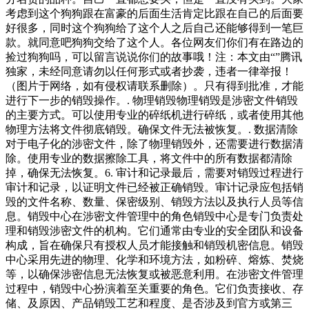
考虑到这个狗狗跟在富豪的后面生活肯定比跟在自己的后面要
好很多，同时这个狗狗给了这个人之后自己还能够得到一笔巨
款。就同意吧狗狗交给了这个人。各位网友们你们有在路边的
捡过狗狗吗，可以留言说说你们的故事哦！注：本文由“”腾讯
独家，未经同意请勿以任何形式或者抄袭，违者一律举报！
（图片于网络，如有侵权请联系删除）。只有得到批准，才能
进行下一步的销毁操作。. 物理销毁物理销毁是涉密文件销毁
的主要方式。可以使用专业的碎纸机进行碎纸，或者使用其他
物理方法将文件彻底销毁。确保文件无法被恢复。. 数据清除
对于电子化的涉密文件，除了物理销毁外，还需要进行数据清
除。使用专业的数据擦除工具，将文件中的所有数据都清除
掉，确保无法恢复。6. 审计和记录最后，需要对销毁过程进行
审计和记录，以证明文件已经被正确销毁。审计记录应包括销
毁的文件名称、数量、保密级别、销毁方法以及执行人员等信
息。销毁中心在涉密文件管理中的角色销毁中心是专门负责处
理和销毁涉密文件的机构。它们通常由专业的安全团队和设备
构成，旨在确保只有授权人员才能接触和销毁机密信息。销毁
中心采用先进的物理、化学和环境方法，如粉碎、熔炼、焚烧
等，以确保涉密信息无法恢复或被恶意利用。在涉密文件管理
过程中，销毁中心扮演着至关重要的角色。它们负责接收、存
储、及原因、产品销毁工艺和程度、是否涉及到官方或第三