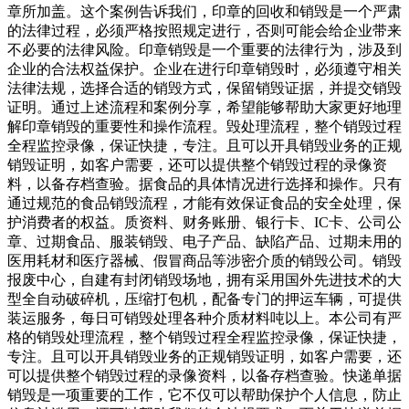
章所加盖。这个案例告诉我们，印章的回收和销毁是一个严肃
的法律过程，必须严格按照规定进行，否则可能会给企业带来
不必要的法律风险。印章销毁是一个重要的法律行为，涉及到
企业的合法权益保护。企业在进行印章销毁时，必须遵守相关
法律法规，选择合适的销毁方式，保留销毁证据，并提交销毁
证明。通过上述流程和案例分享，希望能够帮助大家更好地理
解印章销毁的重要性和操作流程。毁处理流程，整个销毁过程
全程监控录像，保证快捷，专注。且可以开具销毁业务的正规
销毁证明，如客户需要，还可以提供整个销毁过程的录像资
料，以备存档查验。据食品的具体情况进行选择和操作。只有
通过规范的食品销毁流程，才能有效保证食品的安全处理，保
护消费者的权益。质资料、财务账册、银行卡、IC卡、公司公
章、过期食品、服装销毁、电子产品、缺陷产品、过期未用的
医用耗材和医疗器械、假冒商品等涉密介质的销毁公司。销毁
报废中心，自建有封闭销毁场地，拥有采用国外先进技术的大
型全自动破碎机，压缩打包机，配备专门的押运车辆，可提供
装运服务，每日可销毁处理各种介质材料吨以上。本公司有严
格的销毁处理流程，整个销毁过程全程监控录像，保证快捷，
专注。且可以开具销毁业务的正规销毁证明，如客户需要，还
可以提供整个销毁过程的录像资料，以备存档查验。快递单据
销毁是一项重要的工作，它不仅可以帮助保护个人信息，防止