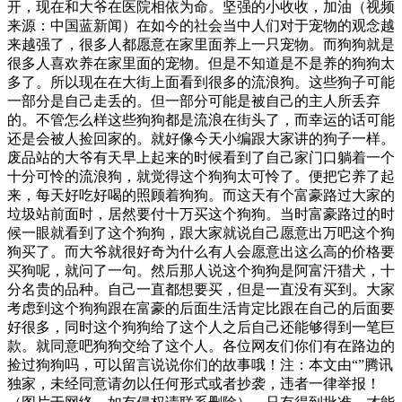
开，现在和大爷在医院相依为命。坚强的小收收，加油（视频
来源：中国蓝新闻）在如今的社会当中人们对于宠物的观念越
来越强了，很多人都愿意在家里面养上一只宠物。而狗狗就是
很多人喜欢养在家里面的宠物。但是不知道是不是养的狗狗太
多了。所以现在在大街上面看到很多的流浪狗。这些狗子可能
一部分是自己走丢的。但一部分可能是被自己的主人所丢弃
的。不管怎么样这些狗狗都是流浪在街头了，而幸运的话可能
还是会被人捡回家的。就好像今天小编跟大家讲的狗子一样。
废品站的大爷有天早上起来的时候看到了自己家门口躺着一个
十分可怜的流浪狗，就觉得这个狗狗太可怜了。便把它养了起
来，每天好吃好喝的照顾着狗狗。而这天有个富豪路过大家的
垃圾站前面时，居然要付十万买这个狗狗。当时富豪路过的时
候一眼就看到了这个狗狗，跟大家就说自己愿意出万吧这个狗
狗买了。而大爷就很好奇为什么有人会愿意出这么高的价格要
买狗呢，就问了一句。然后那人说这个狗狗是阿富汗猎犬，十
分名贵的品种。自己一直都想要买，但是一直没有买到。大家
考虑到这个狗狗跟在富豪的后面生活肯定比跟在自己的后面要
好很多，同时这个狗狗给了这个人之后自己还能够得到一笔巨
款。就同意吧狗狗交给了这个人。各位网友们你们有在路边的
捡过狗狗吗，可以留言说说你们的故事哦！注：本文由“”腾讯
独家，未经同意请勿以任何形式或者抄袭，违者一律举报！