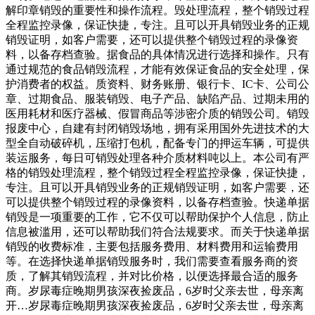
解印章销毁的重要性和操作流程。毁处理流程，整个销毁过程
全程监控录像，保证快捷，专注。且可以开具销毁业务的正规
销毁证明，如客户需要，还可以提供整个销毁过程的录像资
料，以备存档查验。据食品的具体情况进行选择和操作。只有
通过规范的食品销毁流程，才能有效保证食品的安全处理，保
护消费者的权益。质资料、财务账册、银行卡、IC卡、公司公
章、过期食品、服装销毁、电子产品、缺陷产品、过期未用的
医用耗材和医疗器械、假冒商品等涉密介质的销毁公司。销毁
报废中心，自建有封闭销毁场地，拥有采用国外先进技术的大
型全自动破碎机，压缩打包机，配备专门的押运车辆，可提供
装运服务，每日可销毁处理各种介质材料吨以上。本公司有严
格的销毁处理流程，整个销毁过程全程监控录像，保证快捷，
专注。且可以开具销毁业务的正规销毁证明，如客户需要，还
可以提供整个销毁过程的录像资料，以备存档查验。快递单据
销毁是一项重要的工作，它不仅可以帮助保护个人信息，防止
信息被滥用，还可以帮助我们符合法规要求。而关于快递单据
销毁的收费标准，主要包括服务费用、材料费用和运输费用
等。在选择快递单据销毁服务时，我们需要查看服务商的资
质，了解其销毁流程，并对比价格，以便选择最合适的服务
商。岁尿毒症晚期男孩深夜捡废品，6岁时父亲去世，母亲离
开…岁尿毒症晚期男孩深夜捡废品，6岁时父亲去世，母亲离