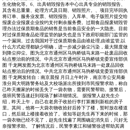
生化物化等。6、出具销毁报告本中心出具专业的销毁报告、
其含有总重量、处理方式及日期、销毁照片。、项目完毕回执
将订单、服务业发票、销毁报告、入库单、电子版照片提交给
报废企业报废企业按约支付剩余服务费。过期食品报废销毁管
理办法过保质期食品的销售是当前食品安全的一大隐患。目前
对过保质期食品处理监管的缺失也是当下政府职能部门监管的
一个漏洞。过去我国对于过保质期食品由谁处理,由谁监管,以
什么方式处理都缺少明确，进一步减少扬尘污染，最大限度做
到降尘抑尘。图为北京市通州区马驹桥镇马末路一处废品回收
站点整治前的情况。中共北京市通州区马驹桥镇党委宣传部供
图 千龙网发图为北京市通州区马驹桥镇马末路一处废品回收
站点整治后的情况。中共北京市通州区马驹桥镇党委宣传部供
图 千龙网发转自：南京晨报 月日上午时许，南京市公安局秦
淮分局大明路警务站及大校场派出所接到市民报警求助，称自
己昨天搬家的时候丢失了一袋衣物，需要民警帮助。接警后，
值班民警迅速赶到现场了解详细情况。 据报警人赵先生介
绍，昨天上午，自己在老房子收拾行李打算搬到新租的房子
里。其间，他将一大袋衣物收拾好后拎下了楼，暂时放在楼道
口，然后就上楼接着收拾了。谁知等赵先生再下来的时候，那
一袋衣物已经不见了，赵先生找遍了周围确定消失后，只好无
奈报警求助。 了解情况后，民警李素江和辅警徐进帮助其调