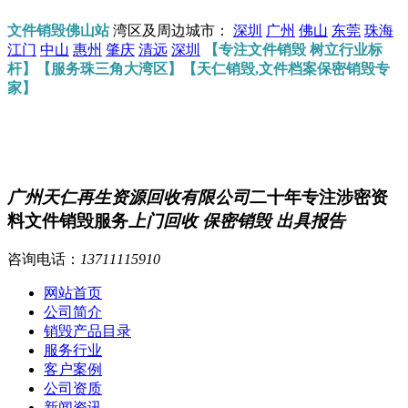
文件销毁佛山站
湾区及周边城市：
深圳
广州
佛山
东莞
珠海
江门
中山
惠州
肇庆
清远
深圳
【专注文件销毁 树立行业标
杆】【服务珠三角大湾区】【天仁销毁,文件档案保密销毁专
家】
广州天仁再生资源回收有限公司
二十年专注涉密资
料文件销毁服务
上门回收 保密销毁 出具报告
咨询电话：
13711115910
网站首页
公司简介
销毁产品目录
服务行业
客户案例
公司资质
新闻资讯