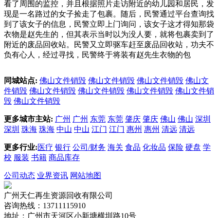
看了周围的监控，并且根据照片走访附近的幼儿园和居民，发
现是一名路过的女子捡走了包裹。随后，民警通过平台查询找
到了该女子的信息，民警立即上门询问，该女子这才得知那袋
衣物是赵先生的，但其表示当时以为没人要，就将包裹卖到了
附近的废品回收站。民警又立即驱车赶至废品回收站，功夫不
负有心人，经过寻找，民警终于将装有赵先生衣物的包
同城站点:
佛山文件销毁
佛山文件销毁
佛山文件销毁
佛山文
件销毁
佛山文件销毁
佛山文件销毁
佛山文件销毁
佛山文件销
毁
佛山文件销毁
更多城市主站:
广州
广州
东莞
东莞
肇庆
肇庆
佛山
佛山
深圳
深圳
珠海
珠海
中山
中山
江门
江门
惠州
惠州
清远
清远
更多行业:
医疗
银行
公司/财务
海关
食品
化妆品
保险
硬盘
学
校
服装
书籍
商品库存
公司动态
业界资讯
网站地图
广州天仁再生资源回收有限公司
咨询热线：13711115910
地址：广州市天河区小新塘横圳路10号