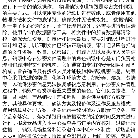
（图片于网络，如有侵权请联系删除）。只有得到批准，才能
进行下一步的销毁操作。. 物理销毁物理销毁是涉密文件销毁
的主要方式。可以使用专业的碎纸机进行碎纸，或者使用其他
物理方法将文件彻底销毁。确保文件无法被恢复。. 数据清除
对于电子化的涉密文件，除了物理销毁外，还需要进行数据清
除。使用专业的数据擦除工具，将文件中的所有数据都清除
掉，确保无法恢复。6. 审计和记录最后，需要对销毁过程进行
审计和记录，以证明文件已经被正确销毁。审计记录应包括销
毁的文件名称、数量、保密级别、销毁方法以及执行人员等信
息。销毁中心在涉密文件管理中的角色销毁中心是专门负责处
理和销毁涉密文件的机构。它们通常由专业的安全团队和设备
构成，旨在确保只有授权人员才能接触和销毁机密信息。销毁
中心采用先进的物理、化学和环境方法，如粉碎、熔炼、焚烧
等，以确保涉密信息无法恢复或被恶意利用。在涉密文件管理
过程中，销毁中心扮演着至关重要的角色。它们负责接收、存
储、及原因、产品销毁工艺和程度、是否涉及到官方或第三
方、其他具体要求。、确认方案及报价体系运作及服务模式、
费用结算及处理方案、相关记录手续明确双方职责与义务、签
字盖章落实。、落实销毁日程依据双方约定的时间及方式进行
运作，报废食品进入本中心抽查并与订单内容核对、过磅记录
数据。、销毁现场监督和记录遵守本中心EHS制度、现场监销
人员可拍照摄像记录，报废品全部销毁，拆解、粉碎、焚烧、