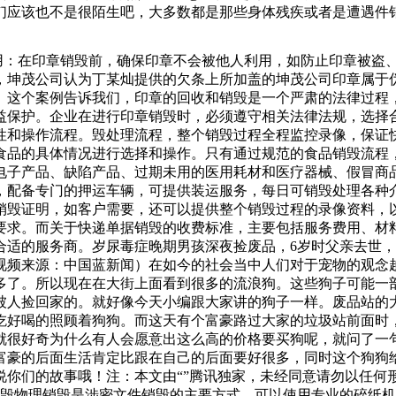
们应该也不是很陌生吧，大多数都是那些身体残疾或者是遭遇件销
。.销毁公司应该有相关部门颁发的涉密载体销毁处理资质。.销
文件销毁方法二：焚烧文件选择一个燃烧的地方。不要在废纸篮
利用：在印章销毁前，确保印章不会被他人利用，如防止印章被
梅李镇某公司厂区进行检查，发现当事人正在使用台叉车装卸经
，坤茂公司认为丁某灿提供的欠条上所加盖的坤茂公司印章属于
擦亮鞋子以改变它们的颜色......为了将这些服装卖出去，商
。这个案例告诉我们，印章的回收和销毁是一个严肃的法律过程
益保护。企业在进行印章销毁时，必须遵守相关法律法规，选择
性和操作流程。毁处理流程，整个销毁过程全程监控录像，保证
食品的具体情况进行选择和操作。只有通过规范的食品销毁流程
、电子产品、缺陷产品、过期未用的医用耗材和医疗器械、假冒商
，配备专门的押运车辆，可提供装运服务，每日可销毁处理各种
销毁证明，如客户需要，还可以提供整个销毁过程的录像资料，
要求。而关于快递单据销毁的收费标准，主要包括服务费用、材
合适的服务商。岁尿毒症晚期男孩深夜捡废品，6岁时父亲去世，
视频来源：中国蓝新闻）在如今的社会当中人们对于宠物的观念
多了。所以现在在大街上面看到很多的流浪狗。这些狗子可能一
被人捡回家的。就好像今天小编跟大家讲的狗子一样。废品站的
吃好喝的照顾着狗狗。而这天有个富豪路过大家的垃圾站前面时
就很好奇为什么有人会愿意出这么高的价格要买狗呢，就问了一
富豪的后面生活肯定比跟在自己的后面要好很多，同时这个狗狗
说你们的故事哦！注：本文由“”腾讯独家，未经同意请勿以任何
销毁物理销毁是涉密文件销毁的主要方式。可以使用专业的碎纸