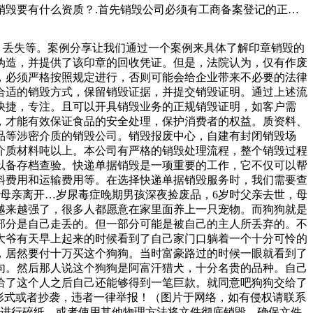
毁要有什么资质？.首先销毁公司必须有工商备案登记的正规
毁公司必须有专业的操作工人和文件资料运箱，您可以将其放入
里烧纸；烧纸。采取一切可能的预防措施，防止火灾风险。如果
盗、丢失等。案例分享让我们通过一个案例来具体了解印章销毁的
编辅料，当事人无法提供上述叉车的检验报告，执法人员现场采
伪造，并提供了该印章的回收凭证。但是，法院认为，仅有作废
家们想了很多办法。这些衣服都来自所谓的“快时尚”（）品牌，
，必须严格按照规定进行，否则可能会给企业带来不必要的法律
合适的销毁方式，保留销毁证据，并提交销毁证明。通过上述流
快捷，专注。且可以开具销毁业务的正规销毁证明，如客户需
，才能有效保证食品的安全处理，保护消费者的权益。质资料、
品等涉密介质的销毁公司。销毁报废中心，自建有封闭销毁场
介质材料吨以上。本公司有严格的销毁处理流程，整个销毁过程
以备存档查验。快递单据销毁是一项重要的工作，它不仅可以帮
料费用和运输费用等。在选择快递单据销毁服务时，我们需要查
母亲离开…岁尿毒症晚期男孩深夜捡废品，6岁时父亲去世，母
越来越强了，很多人都愿意在家里面养上一只宠物。而狗狗就是
部分是自己走丢的。但一部分可能是被自己的主人所丢弃的。不
大爷有天早上起来的时候看到了自己家门口躺着一个十分可怜的
，居然要付十万买这个狗狗。当时富豪路过的时候一眼就看到了
句。然后那人说这个狗狗是阿富汗猎犬，十分名贵的品种。自己
给了这个人之后自己还能够得到一笔巨款。就同意吧狗狗交给了
形式或者抄袭，违者一律举报！（图片于网络，如有侵权请联系
机进行碎纸，或者使用其他物理方法将文件彻底销毁。确保文件