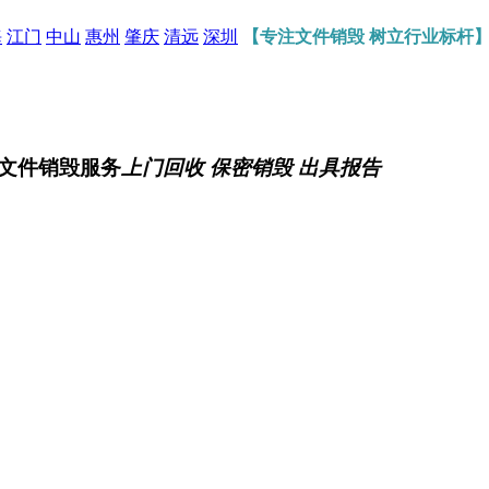
海
江门
中山
惠州
肇庆
清远
深圳
【专注文件销毁 树立行业标杆
文件销毁服务
上门回收 保密销毁 出具报告