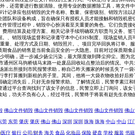
毁外，还需要进行数据清除。使用专业的数据擦除工具，将文件中
审计记录应包括销毁的文件名称、数量、保密级别、销毁方法以
全团队和设备构成，旨在确保只有授权人员才能接触和销毁机密
文件管理过程中，销毁中心扮演着至关重要的角色。它们负责接
、费用结算及处理方案、相关记录手续明确双方职责与义务、签
据。、销毁现场监督和记录遵守本中心EHS制度、现场监销人员
总重量、处理方式及日期、销毁照片。、项目完毕回执将订单、
质期食品的销售是当前食品安全的一大隐患。目前对过保质期食
缺少明确，进一步减少扬尘污染，最大限度做到降尘抑尘。图为
市通州区马驹桥镇马末路一处废品回收站点整治后的情况。中共
校场派出所接到市民报警求助，称自己昨天搬家的时候丢失了一袋
拾行李打算搬到新租的房子里。其间，他将一大袋衣物收拾好后拎
围确定消失后，只好无奈报警求助。 了解情况后，民警李素江和
警通过平台查询找到了该女子的信息，民警立即上门询问，该女
收站，功夫不负有心人，经过寻找，民警终于将装有赵先生衣物
毁
佛山文件销毁
佛山文件销毁
佛山文件销毁
佛山文件销毁
佛山
东莞
东莞
肇庆
肇庆
佛山
佛山
深圳
深圳
珠海
珠海
中山
中山
江
:
医疗
银行
公司/财务
海关
食品
化妆品
保险
硬盘
学校
服装
书籍