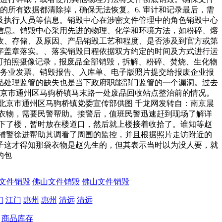
的所有数据都清除掉，确保无法恢复。6. 审计和记录最后，需
及执行人员等信息。销毁中心在涉密文件管理中的角色销毁中心
信息。销毁中心采用先进的物理、化学和环境方法，如粉碎、熔
收、存储、及原因、产品销毁工艺和程度、是否涉及到官方或第
字盖章落实。、落实销毁日程依据双方约定的时间及方式进行运
可拍照摄像记录，报废品全部销毁，拆解、粉碎、焚烧、生化物
服务业发票、销毁报告、入库单、电子版照片提交给报废企业报
品处理监管的缺失也是当下政府职能部门监管的一个漏洞。过去
北京市通州区马驹桥镇马末路一处废品回收站点整治前的情况。
北京市通州区马驹桥镇党委宣传部供图 千龙网发转自：南京晨
衣物，需要民警帮助。接警后，值班民警迅速赶到现场了解详
下了楼，暂时放在楼道口，然后就上楼接着收拾了。谁知等赵
辅警徐进帮助其调看了周围的监控，并且根据照片走访附近的
子这才得知那袋衣物是赵先生的，但其表示当时以为没人要，就
的包
文件销毁
佛山文件销毁
佛山文件销毁
门
江门
惠州
惠州
清远
清远
商品库存