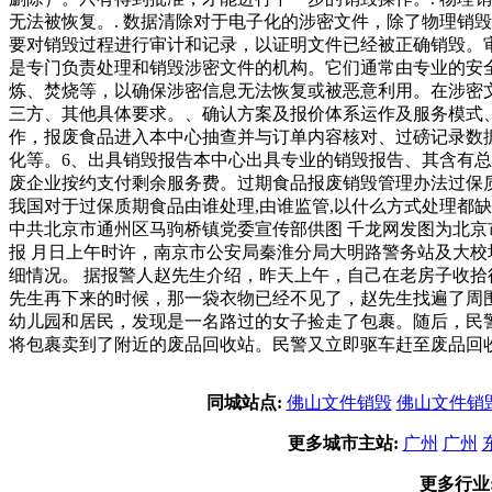
无法被恢复。. 数据清除对于电子化的涉密文件，除了物理销
要对销毁过程进行审计和记录，以证明文件已经被正确销毁。
是专门负责处理和销毁涉密文件的机构。它们通常由专业的安
炼、焚烧等，以确保涉密信息无法恢复或被恶意利用。在涉密
三方、其他具体要求。、确认方案及报价体系运作及服务模式
作，报废食品进入本中心抽查并与订单内容核对、过磅记录数
化等。6、出具销毁报告本中心出具专业的销毁报告、其含有
废企业按约支付剩余服务费。过期食品报废销毁管理办法过保
我国对于过保质期食品由谁处理,由谁监管,以什么方式处理都
中共北京市通州区马驹桥镇党委宣传部供图 千龙网发图为北京
报 月日上午时许，南京市公安局秦淮分局大明路警务站及大
细情况。 据报警人赵先生介绍，昨天上午，自己在老房子收
先生再下来的时候，那一袋衣物已经不见了，赵先生找遍了周
幼儿园和居民，发现是一名路过的女子捡走了包裹。随后，民
将包裹卖到了附近的废品回收站。民警又立即驱车赶至废品回
同城站点:
佛山文件销毁
佛山文件销
更多城市主站:
广州
广州
更多行业