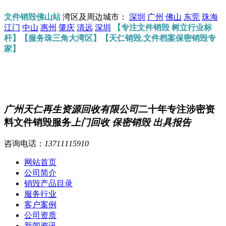
文件销毁佛山站
湾区及周边城市：
深圳
广州
佛山
东莞
珠海
江门
中山
惠州
肇庆
清远
深圳
【专注文件销毁 树立行业标
杆】【服务珠三角大湾区】【天仁销毁,文件档案保密销毁专
家】
广州天仁再生资源回收有限公司
二十年专注涉密资
料文件销毁服务
上门回收 保密销毁 出具报告
咨询电话：
13711115910
网站首页
公司简介
销毁产品目录
服务行业
客户案例
公司资质
新闻资讯