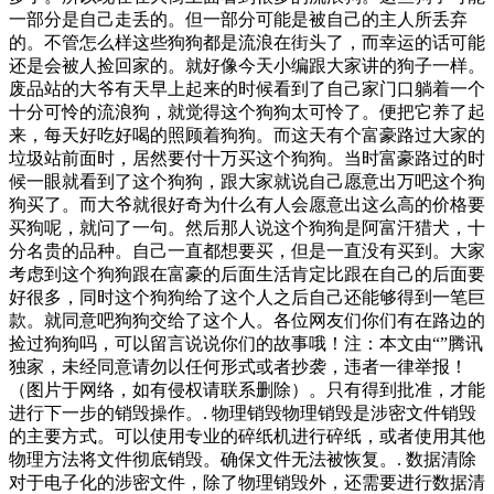
一部分是自己走丢的。但一部分可能是被自己的主人所丢弃
的。不管怎么样这些狗狗都是流浪在街头了，而幸运的话可能
还是会被人捡回家的。就好像今天小编跟大家讲的狗子一样。
废品站的大爷有天早上起来的时候看到了自己家门口躺着一个
十分可怜的流浪狗，就觉得这个狗狗太可怜了。便把它养了起
来，每天好吃好喝的照顾着狗狗。而这天有个富豪路过大家的
垃圾站前面时，居然要付十万买这个狗狗。当时富豪路过的时
候一眼就看到了这个狗狗，跟大家就说自己愿意出万吧这个狗
狗买了。而大爷就很好奇为什么有人会愿意出这么高的价格要
买狗呢，就问了一句。然后那人说这个狗狗是阿富汗猎犬，十
分名贵的品种。自己一直都想要买，但是一直没有买到。大家
考虑到这个狗狗跟在富豪的后面生活肯定比跟在自己的后面要
好很多，同时这个狗狗给了这个人之后自己还能够得到一笔巨
款。就同意吧狗狗交给了这个人。各位网友们你们有在路边的
捡过狗狗吗，可以留言说说你们的故事哦！注：本文由“”腾讯
独家，未经同意请勿以任何形式或者抄袭，违者一律举报！
（图片于网络，如有侵权请联系删除）。只有得到批准，才能
进行下一步的销毁操作。. 物理销毁物理销毁是涉密文件销毁
的主要方式。可以使用专业的碎纸机进行碎纸，或者使用其他
物理方法将文件彻底销毁。确保文件无法被恢复。. 数据清除
对于电子化的涉密文件，除了物理销毁外，还需要进行数据清