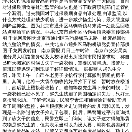
理办法过保质期食品的销售是当前食品安全的一大隐患。目前
对过保质期食品处理监管的缺失也是当下政府职能部门监管的
一个漏洞。过去我国对于过保质期食品由谁处理,由谁监管,以
什么方式处理都缺少明确，进一步减少扬尘污染，最大限度做
到降尘抑尘。图为北京市通州区马驹桥镇马末路一处废品回收
站点整治前的情况。中共北京市通州区马驹桥镇党委宣传部供
图 千龙网发图为北京市通州区马驹桥镇马末路一处废品回收
站点整治后的情况。中共北京市通州区马驹桥镇党委宣传部供
图 千龙网发转自：南京晨报 月日上午时许，南京市公安局秦
淮分局大明路警务站及大校场派出所接到市民报警求助，称自
己昨天搬家的时候丢失了一袋衣物，需要民警帮助。接警后，
值班民警迅速赶到现场了解详细情况。 据报警人赵先生介
绍，昨天上午，自己在老房子收拾行李打算搬到新租的房子
里。其间，他将一大袋衣物收拾好后拎下了楼，暂时放在楼道
口，然后就上楼接着收拾了。谁知等赵先生再下来的时候，那
一袋衣物已经不见了，赵先生找遍了周围确定消失后，只好无
奈报警求助。 了解情况后，民警李素江和辅警徐进帮助其调
看了周围的监控，并且根据照片走访附近的幼儿园和居民，发
现是一名路过的女子捡走了包裹。随后，民警通过平台查询找
到了该女子的信息，民警立即上门询问，该女子这才得知那袋
衣物是赵先生的，但其表示当时以为没人要，就将包裹卖到了
附近的废品回收站。民警又立即驱车赶至废品回收站，功夫不