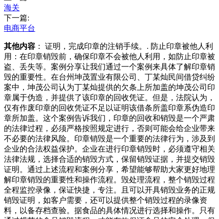
海关
下一篇:
电商平台
其他内容
： 证明，完成印章的注销手续。. 防止印章被他人利
用：在印章销毁前，确保印章不会被他人利用，如防止印章被
盗、丢失等。案例分享让我们通过一个案例来具体了解印章销
毁的重要性。在台州坤茂置业有限公司、丁某灿民间借贷纠纷
案中，坤茂公司认为丁某灿提供的欠条上所加盖的坤茂公司印
章属于伪造，并提供了该印章的回收凭证。但是，法院认为，
仅有作废印章的回收凭证不足以证明该借条所盖印章系伪造印
章所加盖。这个案例告诉我们，印章的回收和销毁是一个严肃
的法律过程，必须严格按照规定进行，否则可能会给企业带来
不必要的法律风险。印章销毁是一个重要的法律行为，涉及到
企业的合法权益保护。企业在进行印章销毁时，必须遵守相关
法律法规，选择合适的销毁方式，保留销毁证据，并提交销毁
证明。通过上述流程和案例分享，希望能够帮助大家更好地理
解印章销毁的重要性和操作流程。毁处理流程，整个销毁过程
全程监控录像，保证快捷，专注。且可以开具销毁业务的正规
销毁证明，如客户需要，还可以提供整个销毁过程的录像资
料，以备存档查验。据食品的具体情况进行选择和操作。只有