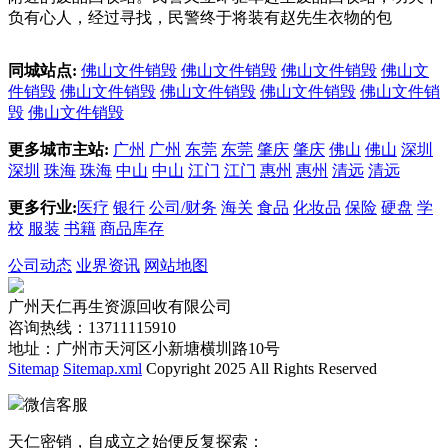
负有心人，经过寻找，民警终于将装有赵先生衣物的包
同城站点:
佛山文件销毁
佛山文件销毁
佛山文件销毁
佛山文
件销毁
佛山文件销毁
佛山文件销毁
佛山文件销毁
佛山文件销
毁
佛山文件销毁
更多城市主站:
广州
广州
东莞
东莞
肇庆
肇庆
佛山
佛山
深圳
深圳
珠海
珠海
中山
中山
江门
江门
惠州
惠州
清远
清远
更多行业:
医疗
银行
公司/财务
海关
食品
化妆品
保险
硬盘
学
校
服装
书籍
商品库存
公司动态
业界资讯
网站地图
广州天仁再生资源回收有限公司
咨询热线：13711115910
地址：广州市天河区小新塘横圳路10号
Sitemap
Sitemap.xml
Copyright 2025 All Rights Reserved
微信客服
天仁密销，自成立之始便反复探索：