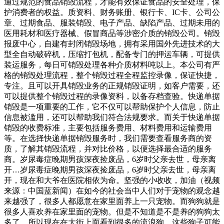
通过规范的食品销毁流程，才能有效保证食品的安全处理，保
护消费者的权益。质资料、财务账册、银行卡、IC卡、公司公
章、过期食品、服装销毁、电子产品、缺陷产品、过期未用的
医用耗材和医疗器械、假冒商品等涉密介质的销毁公司。销毁
报废中心，自建有封闭销毁场地，拥有采用国外先进技术的大
型全自动破碎机，压缩打包机，配备专门的押运车辆，可提供
装运服务，每日可销毁处理各种介质材料吨以上。本公司有严
格的销毁处理流程，整个销毁过程全程监控录像，保证快捷，
专注。且可以开具销毁业务的正规销毁证明，如客户需要，还
可以提供整个销毁过程的录像资料，以备存档查验。快递单据
销毁是一项重要的工作，它不仅可以帮助保护个人信息，防止
信息被滥用，还可以帮助我们符合法规要求。而关于快递单据
销毁的收费标准，主要包括服务费用、材料费用和运输费用
等。在选择快递单据销毁服务时，我们需要查看服务商的资
质，了解其销毁流程，并对比价格，以便选择最合适的服务
商。岁尿毒症晚期男孩深夜捡废品，6岁时父亲去世，母亲离
开…岁尿毒症晚期男孩深夜捡废品，6岁时父亲去世，母亲离
开，现在和大爷在医院相依为命。坚强的小收收，加油（视频
来源：中国蓝新闻）在如今的社会当中人们对于宠物的观念越
来越强了，很多人都愿意在家里面养上一只宠物。而狗狗就是
很多人喜欢养在家里面的宠物。但是不知道是不是养的狗狗太
多了。所以现在在大街上面看到很多的流浪狗。这些狗子可能