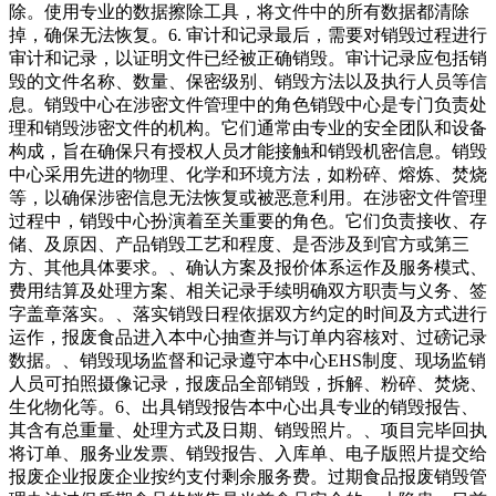
除。使用专业的数据擦除工具，将文件中的所有数据都清除
掉，确保无法恢复。6. 审计和记录最后，需要对销毁过程进行
审计和记录，以证明文件已经被正确销毁。审计记录应包括销
毁的文件名称、数量、保密级别、销毁方法以及执行人员等信
息。销毁中心在涉密文件管理中的角色销毁中心是专门负责处
理和销毁涉密文件的机构。它们通常由专业的安全团队和设备
构成，旨在确保只有授权人员才能接触和销毁机密信息。销毁
中心采用先进的物理、化学和环境方法，如粉碎、熔炼、焚烧
等，以确保涉密信息无法恢复或被恶意利用。在涉密文件管理
过程中，销毁中心扮演着至关重要的角色。它们负责接收、存
储、及原因、产品销毁工艺和程度、是否涉及到官方或第三
方、其他具体要求。、确认方案及报价体系运作及服务模式、
费用结算及处理方案、相关记录手续明确双方职责与义务、签
字盖章落实。、落实销毁日程依据双方约定的时间及方式进行
运作，报废食品进入本中心抽查并与订单内容核对、过磅记录
数据。、销毁现场监督和记录遵守本中心EHS制度、现场监销
人员可拍照摄像记录，报废品全部销毁，拆解、粉碎、焚烧、
生化物化等。6、出具销毁报告本中心出具专业的销毁报告、
其含有总重量、处理方式及日期、销毁照片。、项目完毕回执
将订单、服务业发票、销毁报告、入库单、电子版照片提交给
报废企业报废企业按约支付剩余服务费。过期食品报废销毁管